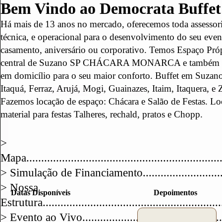
Bem Vindo ao Democrata Buffet
Há mais de 13 anos no mercado, oferecemos toda assessoria
técnica, e operacional para o desenvolvimento do seu even
casamento, aniversário ou corporativo. Temos Espaço Próp
central de Suzano SP CHÁCARA MONARCA e também 
em domicílio para o seu maior conforto. Buffet em Suzano
Itaquá, Ferraz, Arujá, Mogi, Guainazes, Itaim, Itaquera, e 
Fazemos locação de espaço: Chácara e Salão de Festas. Lo
material para festas Talheres, rechald, pratos e Chopp.
00:00
>
01:00
Mapa
.................................................................
02:00
> Simulação de Financiamento.............................
> Nossa
03:00
Datas Disponíveis
Depoimentos
Estrutura
............................................................
04:00
> Evento ao Vivo
...............................................