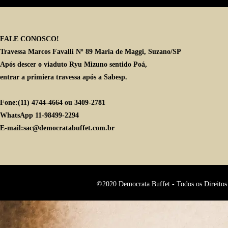
16:00
17:00
FALE CONOSCO!
Travessa Marcos Favalli Nº 89 Maria de Maggi, Suzano/SP
18:00
Após descer o viaduto Ryu Mizuno sentido Poá,
entrar a primiera travessa após a Sabesp.
19:00
20:00
Fone:(11) 4744-4664 ou 3409-2781
WhatsApp 11-98499-2294
21:00
E-mail:sac@democratabuffet.com.br
22:00
23:00
©2020 Democrata Buffet - Todos os Direitos 