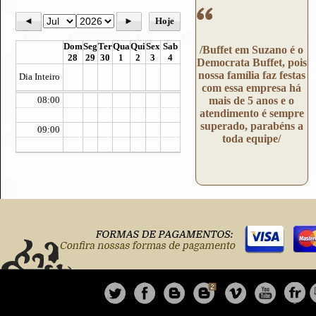
05:00
◄
►
Hoje
06:00
Dom
Seg
Ter
Qua
Qui
Sex
Sab
/Buffet em Suzano é o
28
29
30
1
2
3
4
Democrata Buffet, pois
07:00
nossa família faz festas
Dia Inteiro
com essa empresa há
08:00
mais de 5 anos e o
atendimento é sempre
superado, parabéns a
09:00
toda equipe/
10:00
11:00
12:00
13:00
14:00
15:00